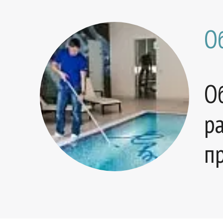
О
О
р
п