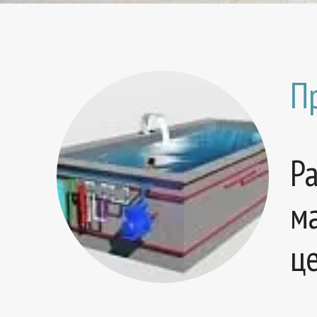
П
Р
м
ц