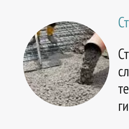
С
С
с
т
г